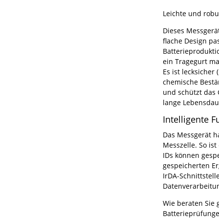
Leichte und robu
Dieses Messgerät
flache Design pa
Batterieprodukti
ein Tragegurt ma
Es ist lecksicher
chemische Bestän
und schützt das 
lange Lebensdau
Intelligente 
Das Messgerät ha
Messzelle. So is
IDs können gesp
gespeicherten E
IrDA-Schnittstell
Datenverarbeitun
Wie beraten Sie 
Batterieprüfunge