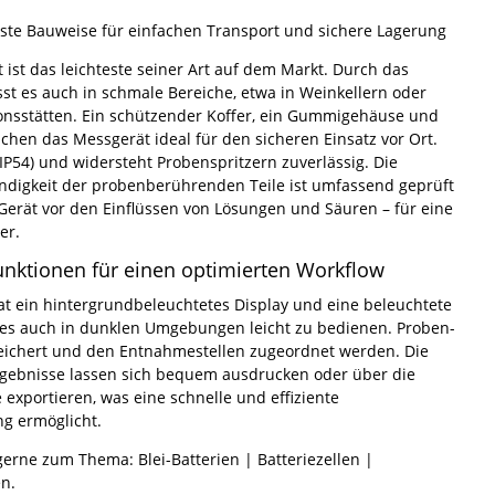
ste Bauweise für einfachen Transport und sichere Lagerung
 ist das leichteste seiner Art auf dem Markt. Durch das
sst es auch in schmale Bereiche, etwa in Weinkellern oder
onsstätten. Ein schützender Koffer, ein Gummigehäuse und
chen das Messgerät ideal für den sicheren Einsatz vor Ort.
 (IP54) und widersteht Probenspritzern zuverlässig. Die
digkeit der probenberührenden Teile ist umfassend geprüft
Gerät vor den Einflüssen von Lösungen und Säuren – für eine
er.
Funktionen für einen optimierten Workflow
t ein hintergrundbeleuchtetes Display und eine beleuchtete
t es auch in dunklen Umgebungen leicht zu bedienen. Proben-
eichert und den Entnahmestellen zugeordnet werden. Die
rgebnisse lassen sich bequem ausdrucken oder über die
e exportieren, was eine schnelle und effiziente
g ermöglicht.
gerne zum Thema: Blei-Batterien | Batteriezellen |
n.