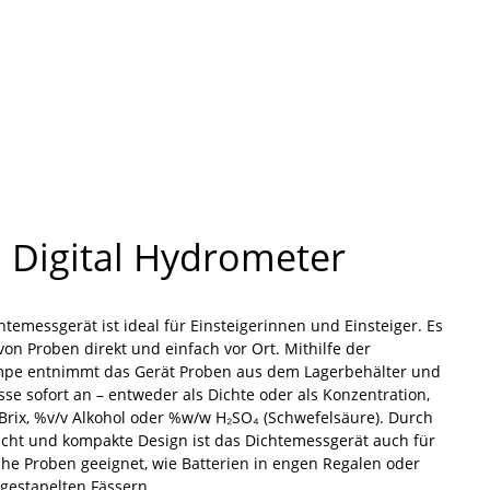
 Digital Hydrometer
temessgerät ist ideal für Einsteigerinnen und Einsteiger. Es
von Proben direkt und einfach vor Ort. Mithilfe der
pe entnimmt das Gerät Proben aus dem Lagerbehälter und
sse sofort an – entweder als Dichte oder als Konzentration,
°Brix, %v/v Alkohol oder %w/w H₂SO₄ (Schwefelsäure). Durch
cht und kompakte Design ist das Dichtemessgerät auch für
he Proben geeignet, wie Batterien in engen Regalen oder
gestapelten Fässern.