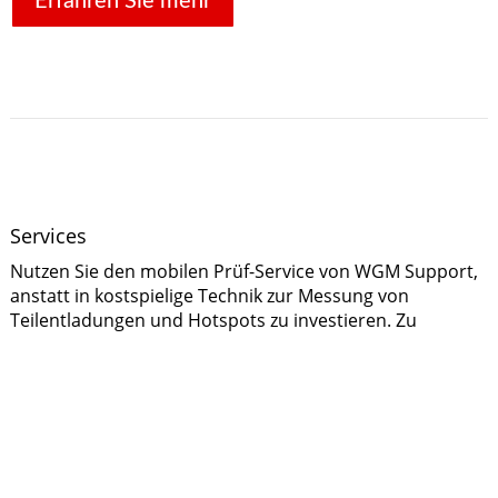
Erfahren Sie mehr
Services
Nutzen Sie den mobilen Prüf-Service von WGM Support,
anstatt in kostspielige Technik zur Messung von
Teilentladungen und Hotspots zu investieren. Zu
unseren Vor-Ort-Messungen gehören detaillierte
Prüfberichte inklusive 3D-Grafiken.
Erfahren Sie mehr