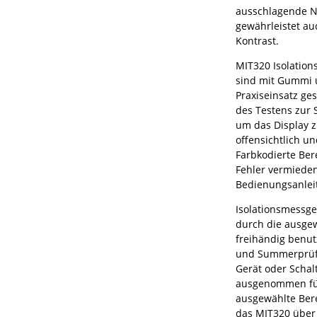
ausschlagende N
gewährleistet au
Kontrast.
MIT320 Isolations
sind mit Gummi 
Praxiseinsatz ge
des Testens zur 
um das Display z
offensichtlich u
Farbkodierte Ber
Fehler vermieden
Bedienungsanleit
Isolationsmessge
durch die ausg
freihändig benut
und Summerprüfun
Gerät oder Schal
ausgenommen für
ausgewählte Bere
das MIT320 über 