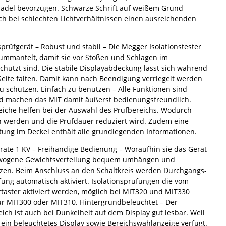
adel bevorzugen. Schwarze Schrift auf weißem Grund
ch bei schlechten Lichtverhältnissen einen ausreichenden
prüfgerät – Robust und stabil – Die Megger Isolationstester
ummantelt, damit sie vor Stößen und Schlägen im
schützt sind. Die stabile Displayabdeckung lässt sich während
Seite falten. Damit kann nach Beendigung verriegelt werden
u schützen. Einfach zu benutzen – Alle Funktionen sind
nd machen das MIT damit äußerst bedienungsfreundlich.
eiche helfen bei der Auswahl des Prüfbereichs. Wodurch
 werden und die Prüfdauer reduziert wird. Zudem eine
ung im Deckel enthält alle grundlegenden Informationen.
räte 1 KV – Freihändige Bedienung – Woraufhin sie das Gerät
ewogene Gewichtsverteilung bequem umhängen und
zen. Beim Anschluss an den Schaltkreis werden Durchgangs-
g automatisch aktiviert. Isolationsprüfungen die vom
ttaster aktiviert werden, möglich bei MIT320 und MIT330
 MIT300 oder MIT310. Hintergrundbeleuchtet – Der
ich ist auch bei Dunkelheit auf dem Display gut lesbar. Weil
ein beleuchtetes Display sowie Bereichswahlanzeige verfügt.