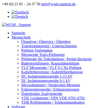
+49 (0) 21 81 – 24 37 50
info@wgm-support.de
Startseite
Messtechnik
Ölanalyse | Ölservice | Ölproben
Transformatorenöl | Untersuchungen
Prüfung Trafostation
Messgeräte Trafo-Prüfungen
Prüfgeräte für Teilentladung | Partial discharge
Batterieprüfungen | Kapazitätsprüfung
VLF Messgeräte | VLF 0,1 Hz Prüfung
Kabelfehlerortung | Kabelfehlerdiagnose
DC Isolationsmessgeräte 1-15 kV
DC Isolationsmessgeräte 0-1 kV
Microohmmeter | Niederohm Messung
Erdungsmessgeräte | Erdungsmessung
Datenlogger Analysegeräte
VDE Gerätetester | DIN VDE 0701-0702
TDR Reflektometer | Telekommunikation
Software