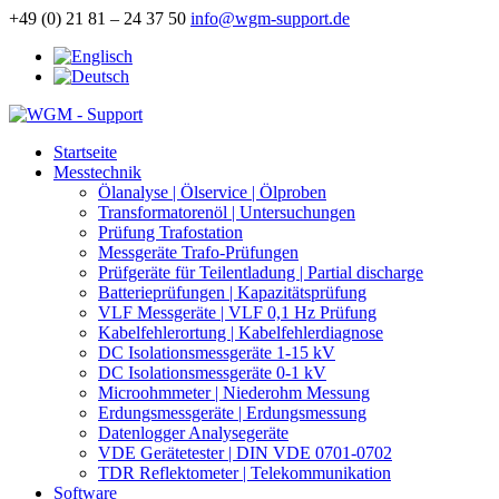
+49 (0) 21 81 – 24 37 50
info@wgm-support.de
Startseite
Messtechnik
Ölanalyse | Ölservice | Ölproben
Transformatorenöl | Untersuchungen
Prüfung Trafostation
Messgeräte Trafo-Prüfungen
Prüfgeräte für Teilentladung | Partial discharge
Batterieprüfungen | Kapazitätsprüfung
VLF Messgeräte | VLF 0,1 Hz Prüfung
Kabelfehlerortung | Kabelfehlerdiagnose
DC Isolationsmessgeräte 1-15 kV
DC Isolationsmessgeräte 0-1 kV
Microohmmeter | Niederohm Messung
Erdungsmessgeräte | Erdungsmessung
Datenlogger Analysegeräte
VDE Gerätetester | DIN VDE 0701-0702
TDR Reflektometer | Telekommunikation
Software