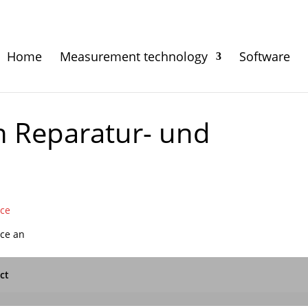
Home
Measurement technology
Software
n Reparatur- und
ice
ice an
ct